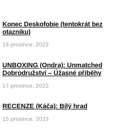
Konec Deskofobie (tentokrát bez
otazníku)
18 prosince, 2023
UNBOXING (Ondra): Unmatched
Dobrodružství – Úžasné příběhy
17 prosince, 2023
RECENZE (Káča): Bílý hrad
15 prosince, 2023